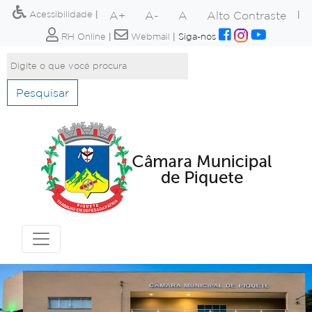
A+
A-
A
Alto Contraste
Acessibilidade
|
|
RH Online
|
Webmail
|
Siga-nos
Pesquisar