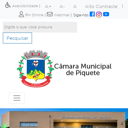
A+
A-
A
Alto Contraste
Acessibilidade
|
|
RH Online
|
Webmail
|
Siga-nos
Pesquisar