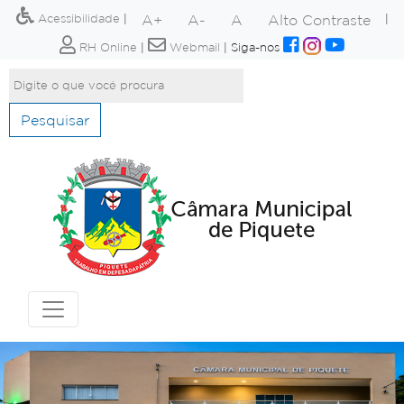
A+
A-
A
Alto Contraste
Acessibilidade
|
|
RH Online
|
Webmail
|
Siga-nos
Pesquisar