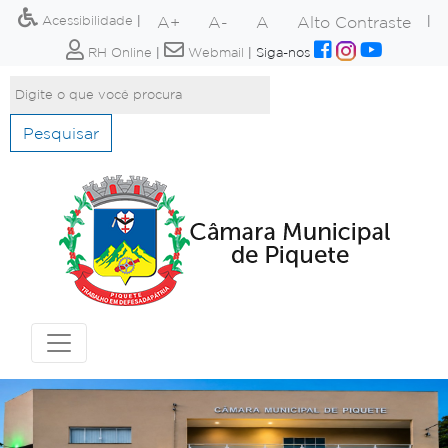
A+
A-
A
Alto Contraste
Acessibilidade
|
|
RH Online
|
Webmail
|
Siga-nos
Pesquisar