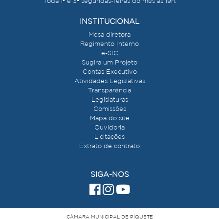
Toda 1ª e 3ª segundas-feiras do mês às 19h.
INSTITUCIONAL
Mesa diretora
Regimento Interno
e-SIC
Sugira um Projeto
Contas Executivo
Atividades Legislativas
Transparência
Legislaturas
Comissões
Mapa do site
Ouvidoria
Licitações
Extrato de contrato
SIGA-NOS
CÂMARA MUNICIPAL DE PIQUETE