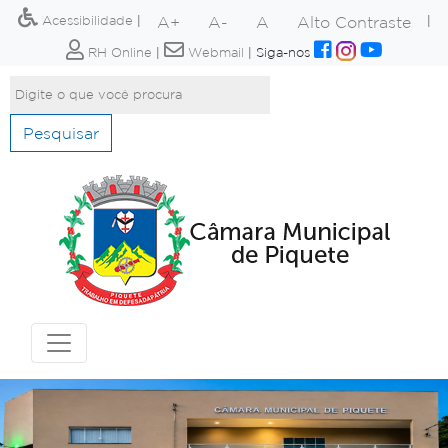
A+
A-
A
Alto Contraste
Acessibilidade
|
|
RH Online
|
Webmail
|
Siga-nos
Pesquisar