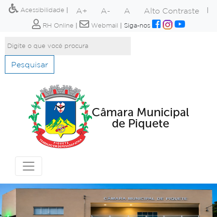
A+
A-
A
Alto Contraste
Acessibilidade
|
|
RH Online
|
Webmail
|
Siga-nos
Pesquisar