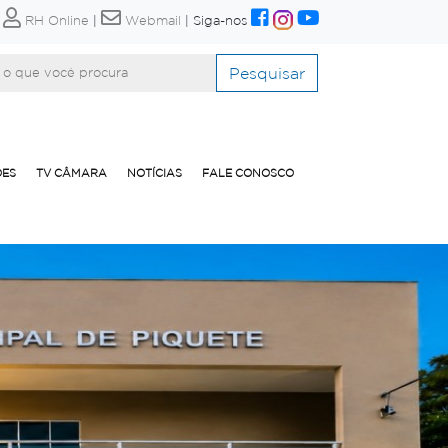
|
RH Online
|
Webmail
|
Siga-nos
Pesquisar
ÕES
TV CÂMARA
NOTÍCIAS
FALE CONOSCO