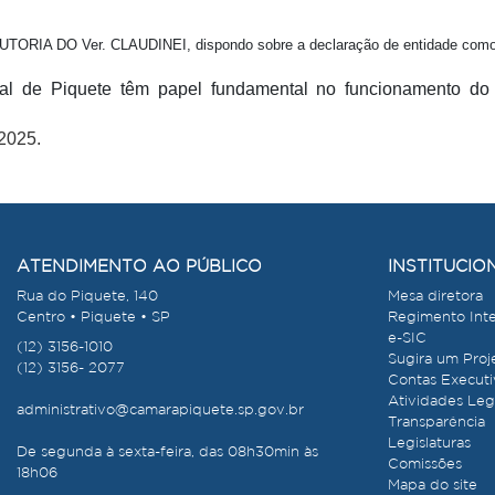
IA DO Ver. CLAUDINEI, dispondo sobre a declaração de entidade como de
al de Piquete têm papel fundamental no funcionamento do 
2025.
ATENDIMENTO AO PÚBLICO
INSTITUCIO
Rua do Piquete, 140
Mesa diretora
Centro • Piquete • SP
Regimento Int
e-SIC
(12) 3156-1010
Sugira um Proj
(12) 3156- 2077
Contas Execut
Atividades Legi
administrativo@camarapiquete.sp.gov.br
Transparência
Legislaturas
De segunda à sexta-feira, das 08h30min às
Comissões
18h06
Mapa do site