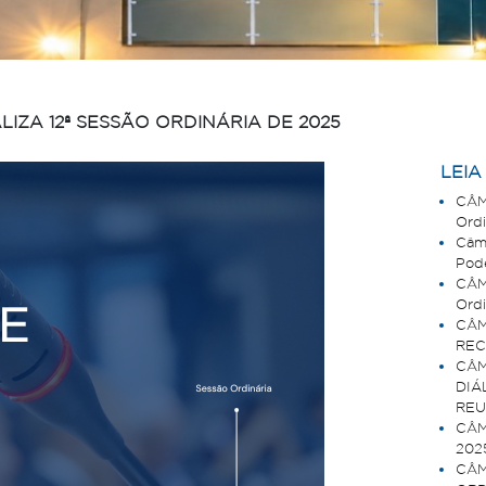
IZA 12ª SESSÃO ORDINÁRIA DE 2025
LEI
CÂM
Ordi
Câma
Pode
CÂM
Ordi
CÂM
REC
CÂM
DIÁ
REU
CÂMA
202
CÂM