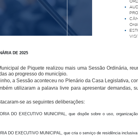
ORD
AUD
PRO
CÂM
Ordi
EST
VIS
ÁRIA DE 2025
Municipal de Piquete realizou mais uma Sessão Ordinária, reun
adas ao progresso do município.
inho, a Sessão aconteceu no Plenário da Casa Legislativa, co
ém utilizaram a palavra livre para apresentar demandas, sug
estacaram-se as seguintes deliberações:
A DO EXECUTIVO MUNICIPAL, que dispõe sobre o uso, organização e f
 DO EXECUTIVO MUNICIPAL, que cria o serviço de residência inclusiva n