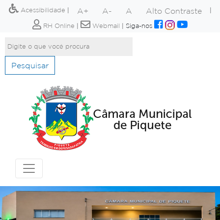
A+
A-
A
Alto Contraste
Acessibilidade
|
|
RH Online
|
Webmail
|
Siga-nos
Pesquisar