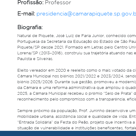
Profissão:
Professor
E-mail:
presidencia@camarapiquete.sp.gov.b
Biografia:
Natural de Piquete, José Luiz de Faria Junior, conhecido como
Portuguesa da Secretaria da Educação do Estado de São Pau
Piquete/SP desde 2021. Formado em Letras pelo Centro Univ
Lorena/SP (2013–2016), construiu sua trajetória atuando nas 
Paulista e Silveiras.
Eleito vereador em 2020 e reeleito como o mais votado da ci
Câmara Municipal nos biênios 2021/2022 e 2023/2024, send
biênio 2025/2026. Durante sua gestão, promoveu a modernizaç
da Câmara e uma reforma administrativa que ampliou o quadr
2025, a Câmara Municipal recebeu o prêmio “Selo de Prata” d
reconhecimento pelo compromisso com a transparência, efici
Sempre próximo da população, Prof. Juninho desenvolve um t
mobilidade urbana, assistência social e qualidade de vida. Ent
“Entrada Solidária” da Festa do Peão, projeto que incentiva a
situação de vulnerabilidade e instituições beneficentes, fort