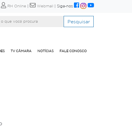
|
RH Online
|
Webmail
|
Siga-nos
Pesquisar
ÕES
TV CÂMARA
NOTÍCIAS
FALE CONOSCO
o