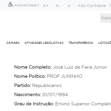
A+
A-
A
Alto Contraste
Acessibilidade
|
CÂMARA
ATIVIDADES LEGISLATIVAS
TRANSPARÊNCIA
LICITAÇ
Nome Completo:
José Luiz de Faria Júnior
Nome Político:
PROF.JUNINHO
Partido:
Republicanos
Nascimento:
01/07/1994
Grau de Instrução:
Ensino Superior Complet